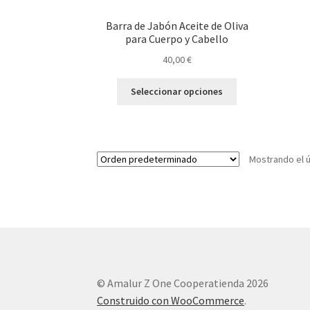
Barra de Jabón Aceite de Oliva
para Cuerpo y Cabello
40,00
€
Este
Seleccionar opciones
producto
tiene
múltiples
variantes.
Mostrando el ú
Las
opciones
se
pueden
elegir
en
la
página
© Amalur Z One Cooperatienda 2026
de
producto
Construido con WooCommerce
.