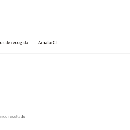
os de recogida
AmalurCI
uenta
Página de ejemplo
Puntos de recogida
nico resultado