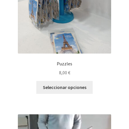
Puzzles
8,00
€
Este
Seleccionar opciones
producto
tiene
múltiples
variantes.
Las
opciones