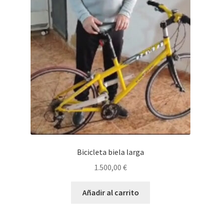
se
pueden
elegir
en
la
página
de
producto
Bicicleta biela larga
1.500,00
€
Añadir al carrito